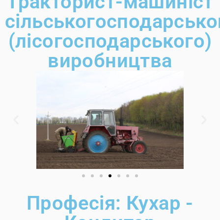
Тракторист-машиніст
сільськогосподарсько
(лісогосподарського)
виробництва
Професія: Кухар -