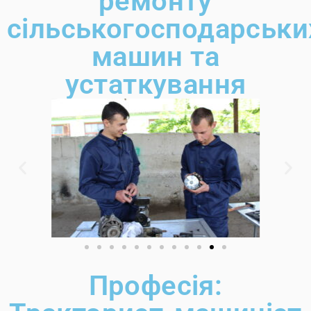
ремонту
сільськогосподарськи
машин та
устаткування
Професія: