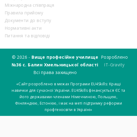
Міжнародна співпраця
Правила прийому
Документи до вступу
Нормативні акти
Питання та відповіді
© 2026 -
Вище професійне училище
Розроблено
№36 с. Балин Хмельницької області
IT-Gravity
Всі права захищено
«Сайт розроблено в межах Програми EU4Skills: Кращі
навички для сучасної України. EU4Skills фінансується ЄС та
його державами-членами Німеччиною, Польщею,
Фінляндією, Естонією, і має на меті підтримку реформи
профтехосвіти в Україні»