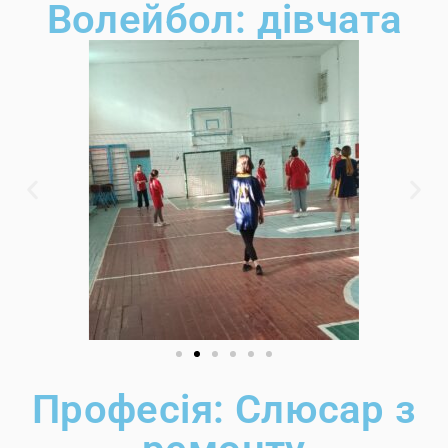
Волейбол: дівчата
Професія: Слюсар з