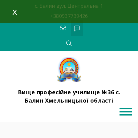
с. Балин вул. Центральна 1
x
+380937739426
Вище професійне училище №36 с.
Балин Хмельницької області