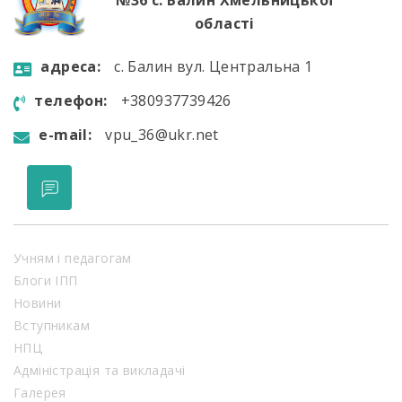
№36 с. Балин Хмельницької
області
aдресa:
с. Балин вул. Центральна 1
телефон:
+380937739426
e-mail:
vpu_36@ukr.net
Учням і педагогам
Блоги ІПП
Новини
Вступникам
НПЦ
Адміністрація та викладачі
Галерея