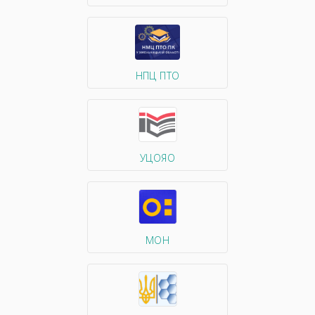
НПЦ ПТО
УЦОЯО
МОН