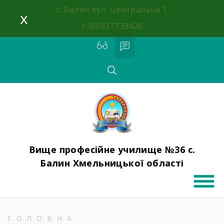
Skip
с. Балин вул. Центральна 1
x
to
+380937739426
content
Вище професійне училище №36 с.
Балин Хмельницької області
ГОЛОВНА