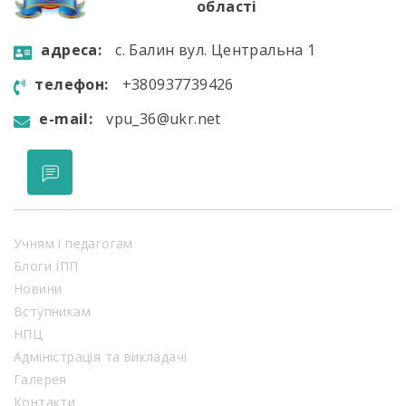
області
aдресa:
с. Балин вул. Центральна 1
телефон:
+380937739426
e-mail:
vpu_36@ukr.net
Учням і педагогам
Блоги ІПП
Новини
Вступникам
НПЦ
Адміністрація та викладачі
Галерея
Контакти