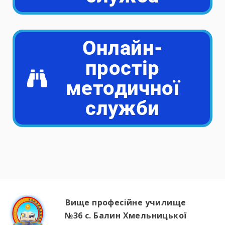
Онлайн-
простір
методичної
служби
Вище професійне училище
№36 с. Балин Хмельницької