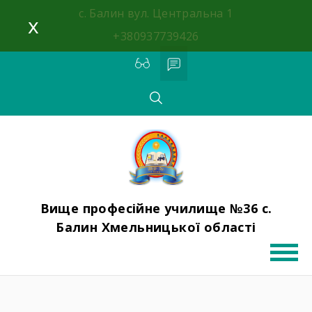
с. Балин вул. Центральна 1
x
+380937739426
Вище професійне училище №36 с.
Балин Хмельницької області