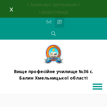
с. Балин вул. Центральна 1
x
+380937739426
Вище професійне училище №36 с.
Балин Хмельницької області