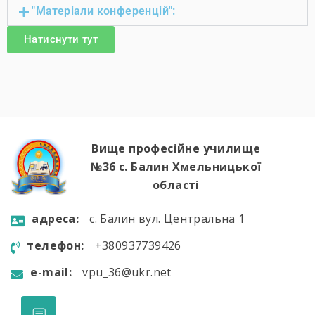
"Матеріали конференцій":
Натиснути тут
Вище професійне училище
№36 с. Балин Хмельницької
області
aдресa:
с. Балин вул. Центральна 1
телефон:
+380937739426
e-mail:
vpu_36@ukr.net